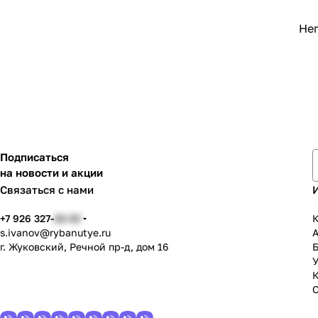
Неп
Подписаться
на новости и акции
Связаться с нами
+7 926 327-
22-33
К
s.ivanov
@rybanutye.ru
г. Жуковский, Речной пр-д, дом 16
У